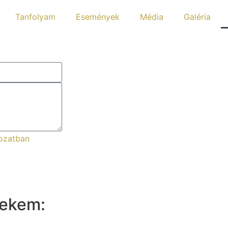
Tanfolyam
Események
Média
Galéria
kozatban
nekem: